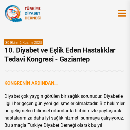
30 Ekim-2 Kasım 2025
10. Diyabet ve Eşlik Eden Hastalıklar
Tedavi Kongresi - Gaziantep
KONGRENİN ARDINDAN…
Diyabet çok yaygın görülen bir sağlık sorunudur. Diyabetle
ilgili her geçen gün yeni gelişmeler olmaktadır. Biz hekimler
bu gelişmeleri bilimsel ortamlarda birbirimizle paylaşarak
hastalarımıza daha iyi sağlık hizmeti sunmaya çalışıyoruz.
Bu amaçla Türkiye Diyabet Derneği olarak bu yıl