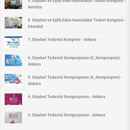
9. Diyabet ve Eşlik Eden Hastalıklar Tedavi Kongresi -
Antalya
8. Diyabet ve Eşlik Eden Hastalıklar Tedavi Kongresi -
İstanbul
7. Diyabet Tedavisi Kongresi - Ankara
6. Diyabet Tedavisi Sempozyumu (E_Sempozyum) -
Ankara
5. Diyabet Tedavisi Sempozyumu (E_Sempozyum) -
Ankara
4. Diyabet Tedavisi Sempozyumu - Ankara
3. Diyabet Tedavisi Sempozyumu - Ankara