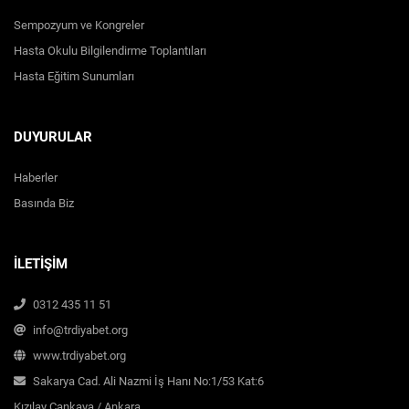
Sempozyum ve Kongreler
Hasta Okulu Bilgilendirme Toplantıları
Hasta Eğitim Sunumları
DUYURULAR
Haberler
Basında Biz
İLETİŞİM
0312 435 11 51
info@trdiyabet.org
www.trdiyabet.org
Sakarya Cad. Ali Nazmi İş Hanı No:1/53 Kat:6
Kızılay Çankaya / Ankara