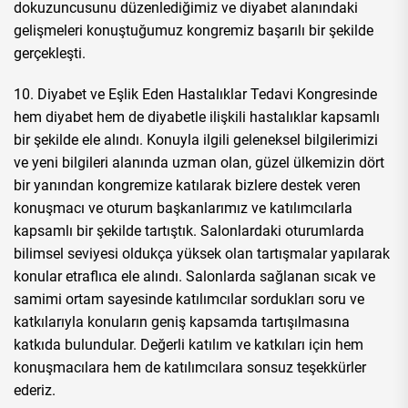
dokuzuncusunu düzenlediğimiz ve diyabet alanındaki
gelişmeleri konuştuğumuz kongremiz başarılı bir şekilde
gerçekleşti.
10. Diyabet ve Eşlik Eden Hastalıklar Tedavi Kongresinde
hem diyabet hem de diyabetle ilişkili hastalıklar kapsamlı
bir şekilde ele alındı. Konuyla ilgili geleneksel bilgilerimizi
ve yeni bilgileri alanında uzman olan, güzel ülkemizin dört
bir yanından kongremize katılarak bizlere destek veren
konuşmacı ve oturum başkanlarımız ve katılımcılarla
kapsamlı bir şekilde tartıştık. Salonlardaki oturumlarda
bilimsel seviyesi oldukça yüksek olan tartışmalar yapılarak
konular etraflıca ele alındı. Salonlarda sağlanan sıcak ve
samimi ortam sayesinde katılımcılar sordukları soru ve
katkılarıyla konuların geniş kapsamda tartışılmasına
katkıda bulundular. Değerli katılım ve katkıları için hem
konuşmacılara hem de katılımcılara sonsuz teşekkürler
ederiz.