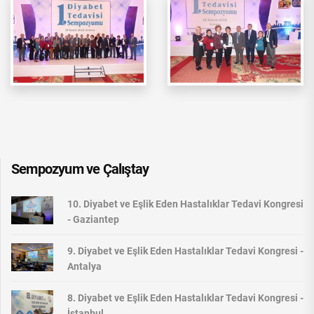
Sempozyum ve Çalıştay
10. Diyabet ve Eşlik Eden Hastalıklar Tedavi Kongresi
- Gaziantep
9. Diyabet ve Eşlik Eden Hastalıklar Tedavi Kongresi -
Antalya
8. Diyabet ve Eşlik Eden Hastalıklar Tedavi Kongresi -
İstanbul