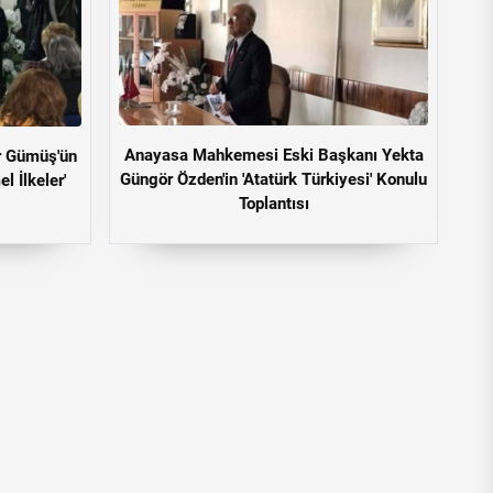
Anayasa Mahkemesi Eski Başkanı Yekta
r Gümüş'ün
Güngör Özden'in 'Atatürk Türkiyesi' Konulu
l İlkeler'
Toplantısı