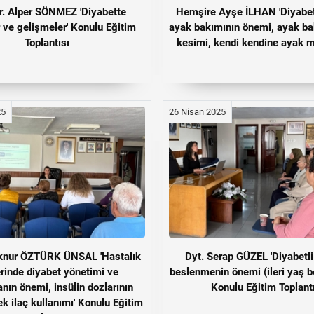
Dr. Alper SÖNMEZ 'Diyabette
Hemşire Ayşe İLHAN 'Diyabet
r ve gelişmeler' Konulu Eğitim
ayak bakımının önemi, ayak bak
Toplantısı
kesimi, kendi kendine ayak 
25
26 Nisan 2025
İlknur ÖZTÜRK ÜNSAL 'Hastalık
Dyt. Serap GÜZEL 'Diyabetli
rinde diyabet yönetimi ve
beslenmenin önemi (ileri yaş b
nın önemi, insülin dozlarının
Konulu Eğitim Toplant
ek ilaç kullanımı' Konulu Eğitim