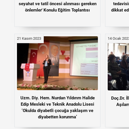
seyahat ve tatil öncesi alınması gereken
tedavisi
önlemler' Konulu Eğitim Toplantısı
dikkat ed
21 Kasım 2023
14 Ocak 202
Uzm. Diy. Hem. Nurdan Yıldırım Halide
Doç.Dr. İ
Edip Mesleki ve Teknik Anadolu Lisesi
Aşılam
‘Okulda diyabetli çocuğa yaklaşım ve
diyabetten korunma’