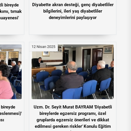
Diyabette akran desteği, genç diyabetliler
li bireyde
bilgilerini, ileri yaş diyabetliler
ımı, tırnak
deneyimlerini paylaşıyor
muayenesi'
12 Nisan 2025
 bireyde
Uzm. Dr. Seyit Murat BAYRAM 'Diyabetli
eslenmesi)'
bireylerde egzersiz programı, özel
ısı
gruplarda egzersiz önerileri ve dikkat
edilmesi gereken riskler' Konulu Eğitim