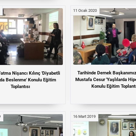
11 Ocak 2020
Tarihinde Dernek Başkanımız 
Fatma Nişancı Kılınç 'Diyabetli
Mustafa Cesur 'Yaşlılarda Hip
rda Beslenme' Konulu Eğitim
Konulu Eğitim Toplant
Toplantısı
9
16 Mart 2019