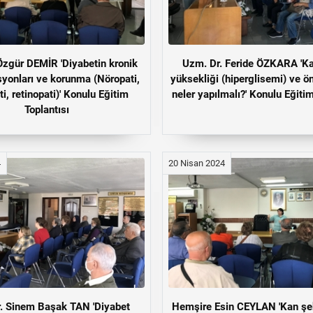
 Özgür DEMİR 'Diyabetin kronik
Uzm. Dr. Feride ÖZKARA 'Ka
yonları ve korunma (Nöropati,
yüksekliği (hiperglisemi) ve ö
ti, retinopati)' Konulu Eğitim
neler yapılmalı?' Konulu Eğitim
Toplantısı
4
20 Nisan 2024
. Sinem Başak TAN 'Diyabet
Hemşire Esin CEYLAN 'Kan şek