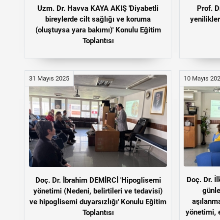
Uzm. Dr. Havva KAYA AKIŞ 'Diyabetli
Prof. 
bireylerde cilt sağlığı ve koruma
yenilikle
(oluştuysa yara bakımı)' Konulu Eğitim
Toplantısı
31 Mayıs 2025
10 Mayıs 20
Doç. Dr. 
Doç. Dr. İbrahim DEMİRCİ 'Hipoglisemi
günle
yönetimi (Nedeni, belirtileri ve tedavisi)
aşılanma
ve hipoglisemi duyarsızlığı' Konulu Eğitim
yönetimi, 
Toplantısı