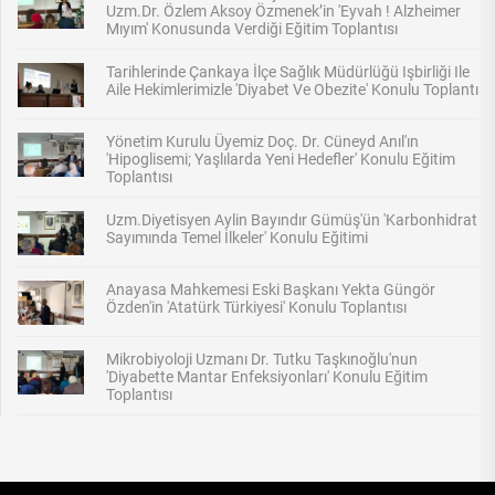
Uzm.Dr. Özlem Aksoy Özmenek’in 'Eyvah ! Alzheimer
Mıyım' Konusunda Verdiği Eğitim Toplantısı
Tarihlerinde Çankaya İlçe Sağlık Müdürlüğü Işbirliği Ile
Aile Hekimlerimizle 'Diyabet Ve Obezite' Konulu Toplantı
Yönetim Kurulu Üyemiz Doç. Dr. Cüneyd Anıl'ın
'Hipoglisemi; Yaşlılarda Yeni Hedefler' Konulu Eğitim
Toplantısı
Uzm.Diyetisyen Aylin Bayındır Gümüş'ün 'Karbonhidrat
Sayımında Temel İlkeler' Konulu Eğitimi
Anayasa Mahkemesi Eski Başkanı Yekta Güngör
Özden'in 'Atatürk Türkiyesi' Konulu Toplantısı
Mikrobiyoloji Uzmanı Dr. Tutku Taşkınoğlu'nun
'Diyabette Mantar Enfeksiyonları' Konulu Eğitim
Toplantısı