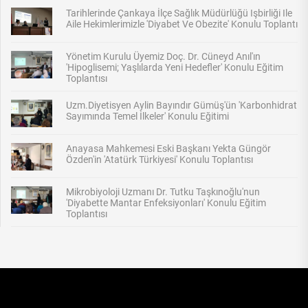
Tarihlerinde Çankaya İlçe Sağlık Müdürlüğü Işbirliği Ile
Aile Hekimlerimizle 'Diyabet Ve Obezite' Konulu Toplantı
Yönetim Kurulu Üyemiz Doç. Dr. Cüneyd Anıl'ın
'Hipoglisemi; Yaşlılarda Yeni Hedefler' Konulu Eğitim
Toplantısı
Uzm.Diyetisyen Aylin Bayındır Gümüş'ün 'Karbonhidrat
Sayımında Temel İlkeler' Konulu Eğitimi
Anayasa Mahkemesi Eski Başkanı Yekta Güngör
Özden'in 'Atatürk Türkiyesi' Konulu Toplantısı
Mikrobiyoloji Uzmanı Dr. Tutku Taşkınoğlu'nun
'Diyabette Mantar Enfeksiyonları' Konulu Eğitim
Toplantısı