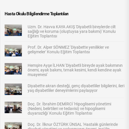
Hasta Okulu Bilgilendirme Toplantıları
Uzm. Dr. Havva KAYA AKIŞ 'Diyabetli bireylerde cilt
sağlığı ve koruma (oluştuysa yara bakımı)' Konulu
Eğitim Toplantısı
Prof. Dr. Alper SÖNMEZ 'Diyabette yenilikler ve
gelişmeler' Konulu Eğitim Toplantısı
Hemşire Ayşe İLHAN 'Diyabetli bireyde ayak bakımının
önemi, ayak bakımı, tırnak kesimi, kendi kendine ayak
muayenesi'
Diyabette akran desteği, genç diyabetliler bilgilerini, ileri
yaş diyabetliler deneyimlerini paylaşıyor
Doç. Dr. İbrahim DEMİRCİ 'Hipoglisemi yönetimi
(Nedeni, belirtileri ve tedavisi) ve hipoglisemi
duyarsızlığı' Konulu Eğitim Toplantısı
Doç. Dr. İlknur ÖZTÜRK ÜNSAL 'Hastalık günlerinde
diyabet yönetimi ve aşılanmanın önemi, insülin