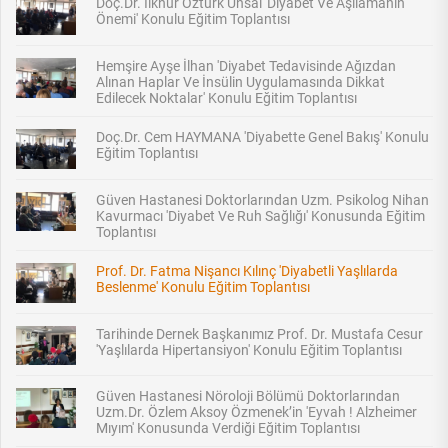
Doç.Dr. İlknur Öztürk Ünsal 'Diyabet Ve Aşılamanın
Önemi' Konulu Eğitim Toplantısı
Hemşire Ayşe İlhan 'Diyabet Tedavisinde Ağızdan
Alınan Haplar Ve İnsülin Uygulamasında Dikkat
Edilecek Noktalar' Konulu Eğitim Toplantısı
Doç.Dr. Cem HAYMANA 'Diyabette Genel Bakış' Konulu
Eğitim Toplantısı
Güven Hastanesi Doktorlarından Uzm. Psikolog Nihan
Kavurmacı 'Diyabet Ve Ruh Sağlığı' Konusunda Eğitim
Toplantısı
Prof. Dr. Fatma Nişancı Kılınç 'Diyabetli Yaşlılarda
Beslenme' Konulu Eğitim Toplantısı
Tarihinde Dernek Başkanımız Prof. Dr. Mustafa Cesur
'Yaşlılarda Hipertansiyon' Konulu Eğitim Toplantısı
Güven Hastanesi Nöroloji Bölümü Doktorlarından
Uzm.Dr. Özlem Aksoy Özmenek’in 'Eyvah ! Alzheimer
Mıyım' Konusunda Verdiği Eğitim Toplantısı