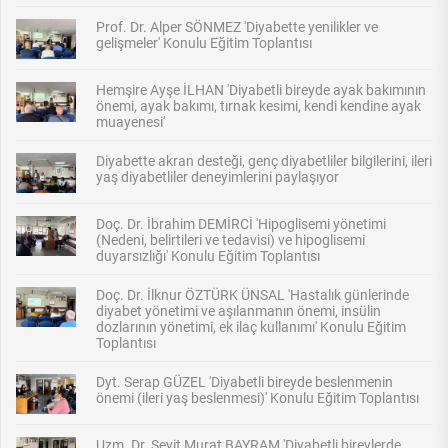
Prof. Dr. Alper SÖNMEZ 'Diyabette yenilikler ve
gelişmeler' Konulu Eğitim Toplantısı
Hemşire Ayşe İLHAN 'Diyabetli bireyde ayak bakımının
önemi, ayak bakımı, tırnak kesimi, kendi kendine ayak
muayenesi'
Diyabette akran desteği, genç diyabetliler bilgilerini, ileri
yaş diyabetliler deneyimlerini paylaşıyor
Doç. Dr. İbrahim DEMİRCİ 'Hipoglisemi yönetimi
(Nedeni, belirtileri ve tedavisi) ve hipoglisemi
duyarsızlığı' Konulu Eğitim Toplantısı
Doç. Dr. İlknur ÖZTÜRK ÜNSAL 'Hastalık günlerinde
diyabet yönetimi ve aşılanmanın önemi, insülin
dozlarının yönetimi, ek ilaç kullanımı' Konulu Eğitim
Toplantısı
Dyt. Serap GÜZEL 'Diyabetli bireyde beslenmenin
önemi (ileri yaş beslenmesi)' Konulu Eğitim Toplantısı
Uzm. Dr. Seyit Murat BAYRAM 'Diyabetli bireylerde