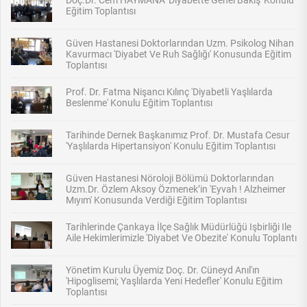
Doç.Dr. Cem HAYMANA 'Diyabette Genel Bakış' Konulu
Eğitim Toplantısı
Güven Hastanesi Doktorlarından Uzm. Psikolog Nihan
Kavurmacı 'Diyabet Ve Ruh Sağlığı' Konusunda Eğitim
Toplantısı
Prof. Dr. Fatma Nişancı Kılınç 'Diyabetli Yaşlılarda
Beslenme' Konulu Eğitim Toplantısı
Tarihinde Dernek Başkanımız Prof. Dr. Mustafa Cesur
'Yaşlılarda Hipertansiyon' Konulu Eğitim Toplantısı
Güven Hastanesi Nöroloji Bölümü Doktorlarından
Uzm.Dr. Özlem Aksoy Özmenek’in 'Eyvah ! Alzheimer
Mıyım' Konusunda Verdiği Eğitim Toplantısı
Tarihlerinde Çankaya İlçe Sağlık Müdürlüğü Işbirliği Ile
Aile Hekimlerimizle 'Diyabet Ve Obezite' Konulu Toplantı
Yönetim Kurulu Üyemiz Doç. Dr. Cüneyd Anıl'ın
'Hipoglisemi; Yaşlılarda Yeni Hedefler' Konulu Eğitim
Toplantısı