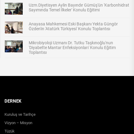
Uzm.Diyetisyen Aylin Bayındır Gümüş'ün 'Karbonhidrat
Sayımında Temel İlkeler' Konulu Eğitimi
Anayasa Mahkemesi Eski Başkanı Yekta Güngör
Özden'in 'Atatürk Türkiyesi' Konulu Toplantısı
Mikrobiyoloji Uzmanı Dr. Tutku Taşkınoğlu'nun
'Diyabette Mantar Enfeksiyonları' Konulu Eğitim
Toplantısı
DERNEK
Kuruluş ve Tarihçe
Vizyon – Misyon
Tüzük