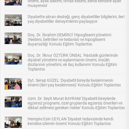
önemi, ayak bakımı, tırnak kesimi, kendi kendine ayak
muayenesi'
Diyabette akran desteği, genç diyabetliler bilgilerini, ileri
yaş diyabetliler deneyimlerini paylaşıyor
Doç. Dr. İbrahim DEMİRCİ 'Hipoglisemi yönetimi
(Nedeni, belirtileri ve tedavisi) ve hipoglisemi
duyarsızlığı' Konulu Eğitim Toplantısı
Doç. Dr. İlknur ÖZTÜRK ÜNSAL 'Hastalık günlerinde
diyabet yönetimi ve aşılanmanın önemi, insülin
dozlarının yönetimi, ek ilaç kullanımı' Konulu Eğitim
Toplantısı
Dyt. Serap GÜZEL 'Diyabetli bireyde beslenmenin
önemi (ileri yaş beslenmesi)' Konulu Eğitim Toplantısı
Uzm. Dr. Seyit Murat BAYRAM 'Diyabetli bireylerde
egzersiz programı, özel gruplarda egzersiz önerileri ve
dikkat edilmesi gereken riskler' Konulu Eğitim Toplantısı
Hemşire Esin CEYLAN 'Diyabet tedavisinde kendi
kendine izlemin önemi' Konulu Eğitim Toplantısı