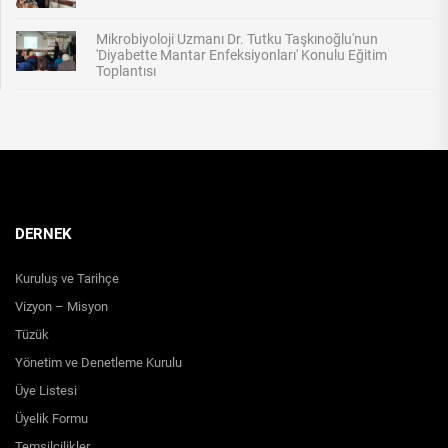
Mikrobiyoloji Uzmanı Dr. Tutku Taşkınoğlu'nun
'Diyabette Mantar Enfeksiyonları' Konulu Eğitim
Toplantısı
DERNEK
Kuruluş ve Tarihçe
Vizyon – Misyon
Tüzük
Yönetim ve Denetleme Kurulu
Üye Listesi
Üyelik Formu
Temsilcilikler