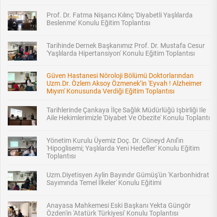
Prof. Dr. Fatma Nişancı Kılınç 'Diyabetli Yaşlılarda
Beslenme' Konulu Eğitim Toplantısı
Tarihinde Dernek Başkanımız Prof. Dr. Mustafa Cesur
'Yaşlılarda Hipertansiyon' Konulu Eğitim Toplantısı
Güven Hastanesi Nöroloji Bölümü Doktorlarından
Uzm.Dr. Özlem Aksoy Özmenek’in 'Eyvah ! Alzheimer
Mıyım' Konusunda Verdiği Eğitim Toplantısı
Tarihlerinde Çankaya İlçe Sağlık Müdürlüğü Işbirliği Ile
Aile Hekimlerimizle 'Diyabet Ve Obezite' Konulu Toplantı
Yönetim Kurulu Üyemiz Doç. Dr. Cüneyd Anıl'ın
'Hipoglisemi; Yaşlılarda Yeni Hedefler' Konulu Eğitim
Toplantısı
Uzm.Diyetisyen Aylin Bayındır Gümüş'ün 'Karbonhidrat
Sayımında Temel İlkeler' Konulu Eğitimi
Anayasa Mahkemesi Eski Başkanı Yekta Güngör
Özden'in 'Atatürk Türkiyesi' Konulu Toplantısı