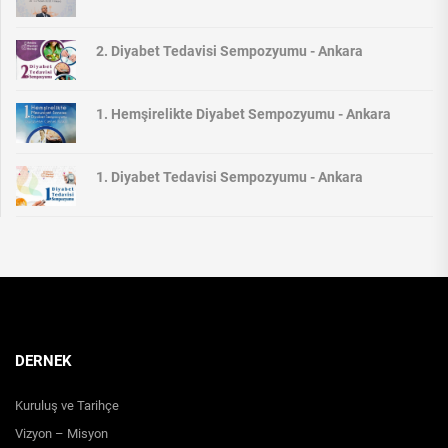
2. Diyabet Tedavisi Sempozyumu - Ankara
1. Hemşirelikte Diyabet Sempozyumu - Ankara
1. Diyabet Tedavisi Sempozyumu - Ankara
DERNEK
Kuruluş ve Tarihçe
Vizyon – Misyon