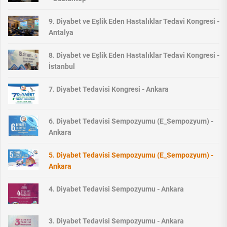
9. Diyabet ve Eşlik Eden Hastalıklar Tedavi Kongresi -
Antalya
8. Diyabet ve Eşlik Eden Hastalıklar Tedavi Kongresi -
İstanbul
7. Diyabet Tedavisi Kongresi - Ankara
6. Diyabet Tedavisi Sempozyumu (E_Sempozyum) -
Ankara
5. Diyabet Tedavisi Sempozyumu (E_Sempozyum) -
Ankara
4. Diyabet Tedavisi Sempozyumu - Ankara
3. Diyabet Tedavisi Sempozyumu - Ankara