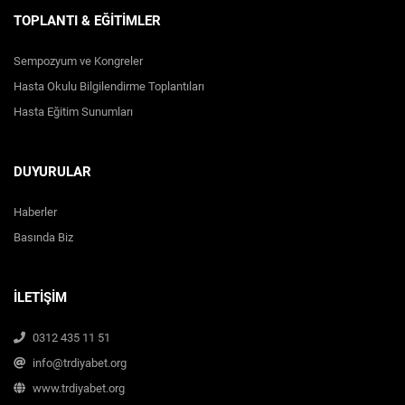
TOPLANTI & EĞİTİMLER
Sempozyum ve Kongreler
Hasta Okulu Bilgilendirme Toplantıları
Hasta Eğitim Sunumları
DUYURULAR
Haberler
Basında Biz
İLETİŞİM
0312 435 11 51
info@trdiyabet.org
www.trdiyabet.org