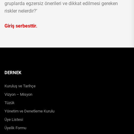
gruplarda egzersiz önerileri ve dikkat edilmesi gereken
riskler nelerdir?’
Giriş serbesttir.
DERNEK
Kuruluş ve Tarihçe
Vizyon – Misyon
Tüzük
Yönetim ve Denetleme Kurulu
Üye Listesi
Üyelik Formu